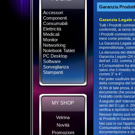
Garanzia Prodot
Accessori
Componenti
Garanzia Legale 
Consumabili
Tutti i Prodotti comme
Elettricità
conformità, ai sensi 
Medicali
I Prodotti commerciali
mesi come prevista, a
Monitor
La Garanzia Legale si 
Networking
imprenditoriale, comm
Notebook Tablet
La denunzia del difetto
PC Desktop
Garanzia Legale (24 m
Software
dell'art. 132, comma 2
Il Consumatore ha diri
Sorveglianza
salvo che il rimedio r
Stampanti
commi 3° e 4°.
Per poter usufruire de
della consegna del be
Ai fini di tale prova,
documento che possa at
l'estratto conto bancar
A seguito dell' interv
MY SHOP
sensi del D.Lgs. n. 2
verifica e ripristino r
Nessun danno può esser
Vetrina
di Prodotti in Garanzi
Nei casi in cui l'appl
Novità
Consumatore nella con
Promozioni
documentazione e dota