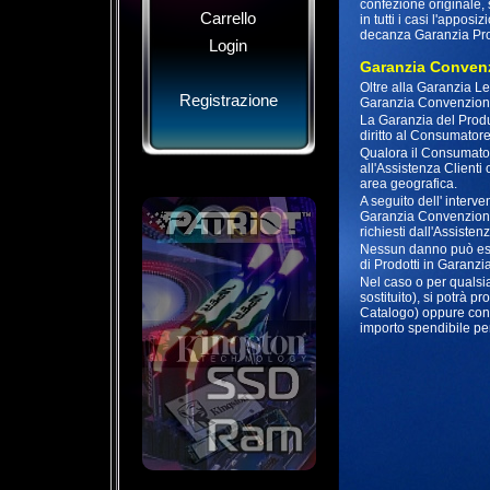
confezione originale,
Carrello
in tutti i casi l'appos
decanza Garanzia Pro
Login
Garanzia Convenz
Oltre alla Garanzia Le
Registrazione
Garanzia Convenziona
La Garanzia del Produ
diritto al Consumatore
Qualora il Consumator
all'Assistenza Clienti 
area geografica.
A seguito dell' interv
Garanzia Convenzionale
richiesti dall'Assiste
Nessun danno può esser
di Prodotti in Garanzi
Nel caso o per qualsia
sostituito), si potrà 
Catalogo) oppure con a
importo spendibile per