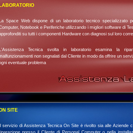
LABORATORIO
La Space Web dispone di un laboratorio tecnico specializzato pe
Computer, Notebook e Periferiche utilizzando i migliori software di Test
approfonditi su tutti i componenti Hardware con diagnosi sul loro corr
L'Assistenza Tecnica svolta in laboratorio esamina la ripa
malfunzionamenti non segnalati dal Cliente in modo da offrire un servizi
ogni eventuale problema
ON SITE
Il servizio di Assistenza Tecnica On Site è rivolto sia alle Aziende c
riparazione presso il Cliente di Personal Computer o nella installaz